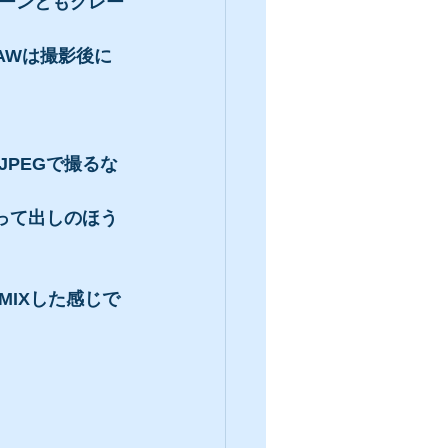
ーンともグレー
AWは撮影後に
PEGで撮るな
って出しのほう
IXした感じで