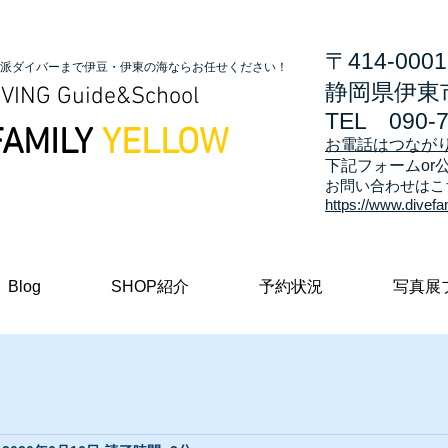
〒414-0001
派ダイバーまで伊豆・伊東の海ならお任せください！
静岡県伊東市
VING Guide&School
TEL
090-
FAMILY
YELLOW
お電話はつなが
​下記フォームor
お問い合わせはこ
https://www.divefa
Blog
SHOP紹介
予約状況
写真展