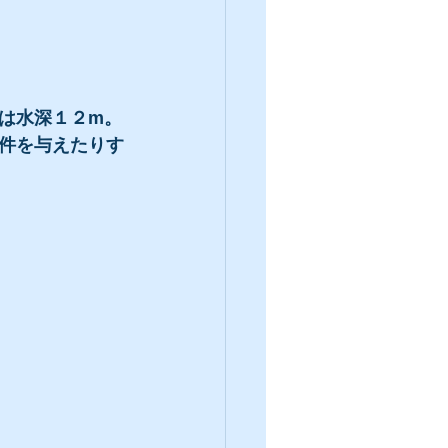
は水深１２m。
件を与えたりす