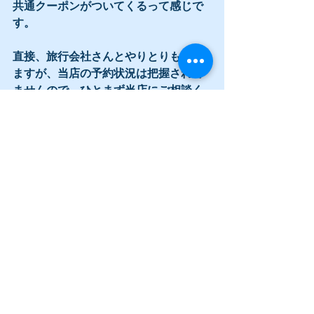
共通クーポンがついてくるって感じで
す。
直接、旅行会社さんとやりとりもでき
ますが、当店の予約状況は把握されて
ませんので、ひとまず当店にご相談く
ださい。
泊りで来る方はもちろんですが、今ま
で日帰りだった方もこの際前泊でも後
泊でもご利用いただけますので利用し
ない手はありませんよ〜〜〜！
【お知らせ③】
来たる12月1日に、初の個展を３ヶ月間
開催させて頂くことになりました。
付きましてオープニングパーティーを
開催させていただきます。
こんなご時世なのである程度、人数制
限をかけざるを得ませんが・・・ひと