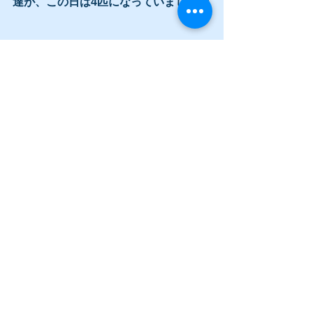
達が、この日は4匹になっていました😆
素敵な亀裂にて〜🪸✨
ふいにこんな場所があったりします😊
撮影 @you_dive_0105 様
1ダイブでしたがバリエーション豊かな
素敵なお写真たくさん！
ありがとうございます✨✨