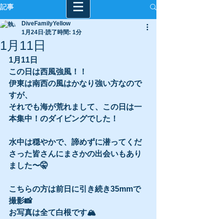
記事
DiveFamilyYellow
1月24日
読了時間: 1分
1月11日
1月11日
この日は西風強風！！
伊東は南西の風はかなり強い方なので
すが、
それでも海が荒れまして、この日は一
本集中！のダイビングでした！
水中は穏やかで、諦めずに潜ってくだ
さった皆さんにまさかの出会いもあり
ました〜🤫
こちらの方は前日に引き続き35mmで
撮影📸
お写真は全て白根です🏔️