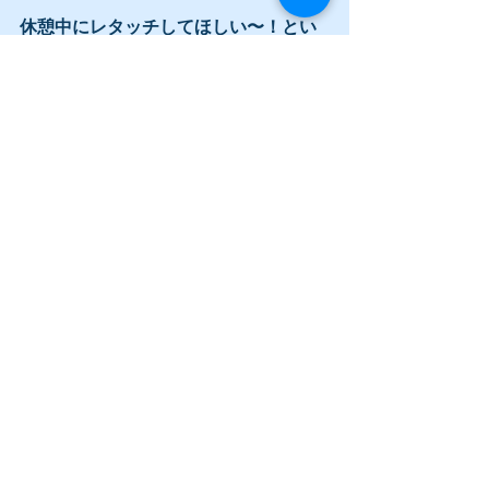
休憩中にレタッチしてほしい〜！とい
うリクエストありましたらぜひご予約
の際に教えてください😊
時間の制限はありますが、可能な限り
対応させていただきます💻
終わった後お店に寄ってもらうのもOK
です！🙆‍♀️
すべて表示
最新記事