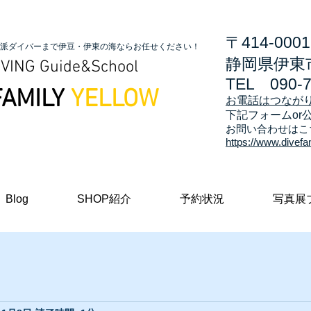
〒414-0001
派ダイバーまで伊豆・伊東の海ならお任せください！
静岡県伊東市
VING Guide&School
TEL
090-
FAMILY
YELLOW
お電話はつなが
​下記フォームor
お問い合わせはこ
https://www.divefa
Blog
SHOP紹介
予約状況
写真展