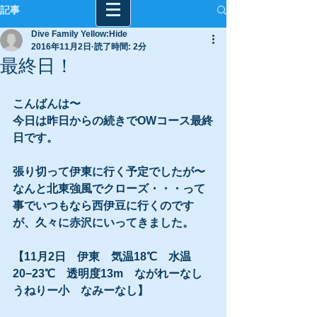
記事
Dive Family Yellow:Hide
2016年11月2日
読了時間: 2分
最終日！
こんばんは〜
今日は昨日からの続きでOWコース最終
日です。
張り切って伊東に行く予定でしたが〜
なんと北東強風でクローズ・・・って
事でいつもなら西伊豆に行くのです
が、久々に赤沢にいってきました。
【11月2日　伊東　気温18℃　水温
20−23℃　透明度13m　ながれーなし　
うねりー小　なみーなし】