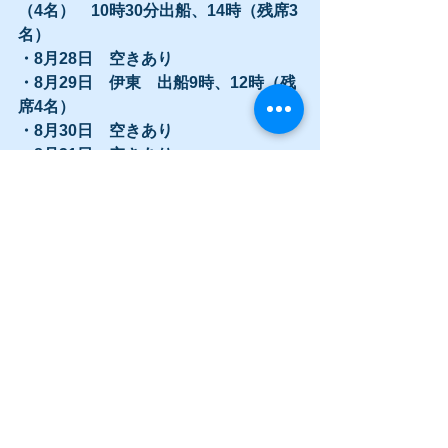
（4名）　10時30分出船、14時（残席3
名）
・8月28日　空きあり
・8月29日　伊東　出船9時、12時（残
席4名）
・8月30日　空きあり
・8月31日　空きあり
現状ご予約いただいている予定です。
上記にない日程、時間帯はガイドでき
ますので目安としてごらんください。
日程によっては調整できない日も出て
来ますが、可能な限り調整し皆様を夏
の伊東にご案内させていただきす！
まずはご連絡くださ〜〜〜い。
9月も徐々に週末を中心に入ってきてお
りますので、ご希望がありましたらお
早めにご連絡くださいね〜。