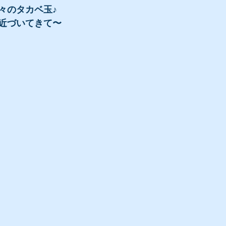
々のタカベ玉♪
近づいてきて〜