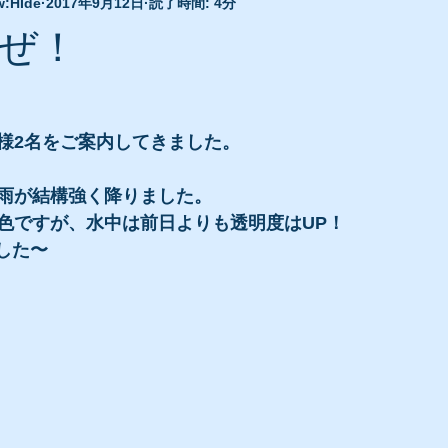
w:HIde
2017年9月12日
読了時間: 4分
ぜ！
様2名をご案内してきました。
雨が結構強く降りました。
色ですが、水中は前日よりも透明度はUP！
した〜