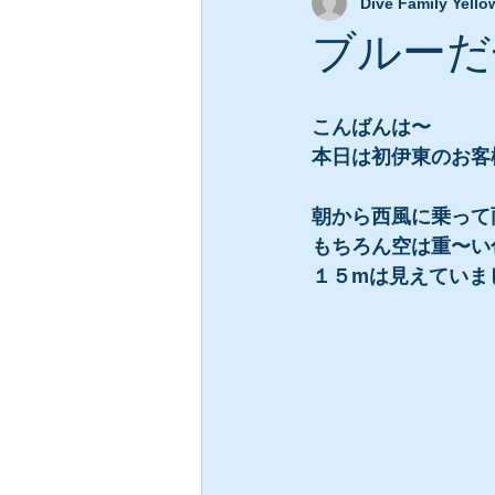
Dive Family Yello
ブルーだ
こんばんは〜
本日は初伊東のお客
朝から西風に乗って
もちろん空は重〜い
１５mは見えていま