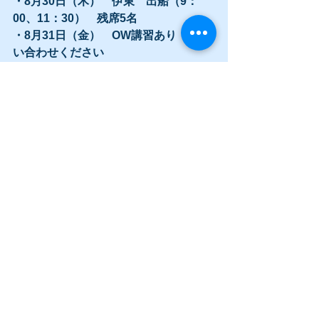
・8月30日（木）　伊東　出船（9：
00、11：30）　残席5名
・8月31日（金）　OW講習あり　お問
い合わせください
・9月01日（土）　伊東　出船（9:00、
11：30）　残席5名
・9月02日（日）　伊東　出船（9:00、
11：30）　残席4名
・9月03日（月）　空きあり
・9月04日（火）　空きあり
・9月05日（水）　空きあり
・9月06日（木）　空きあり
・9月07日（金）　伊東　出船（9：
00、12：00）　残席4名
・9月08日（土）　伊東　出船
（10:00、13：30）　残席2名
・9月09日（日）　空きあり
・9月10日（月）　空きあり
・9月11日（火）　空きあり