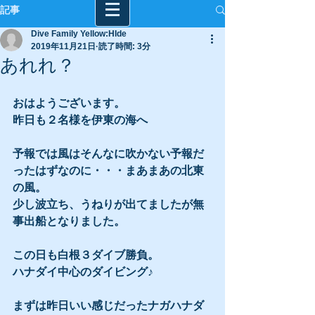
記事
Dive Family Yellow:HIde
2019年11月21日
読了時間: 3分
あれれ？
おはようございます。
昨日も２名様を伊東の海へ
予報では風はそんなに吹かない予報だ
ったはずなのに・・・まあまあの北東
の風。
少し波立ち、うねりが出てましたが無
事出船となりました。
この日も白根３ダイブ勝負。
ハナダイ中心のダイビング♪
まずは昨日いい感じだったナガハナダ