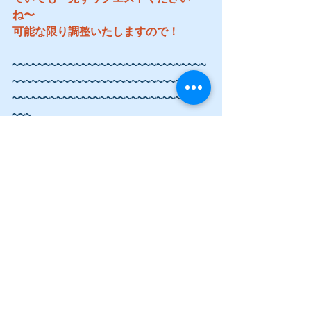
ね〜
可能な限り調整いたしますので！
~~~~~~~~~~~~~~~~~~~~~~~~~~~~~~~
~~~~~~~~~~~~~~~~~~~~~~~~~~~~~~~
~~~~~~~~~~~~~~~~~~~~~~~~~~~~~~~
~~~
お知らせ１
10月1日より消費税が１０％に引き上げ
になります。
価格に関しては現状変更なしになりま
すので、料金表をご確認ください。
~~~~~~~~~~~~~~~~~~~~~~~~~~~~~~~
~~~~~~~~~~~~~~~~~~~~~~~~~~~~~~~
~~~~~~~~~~~~~~~~~~~~~~~~~~~~~~~
~~~