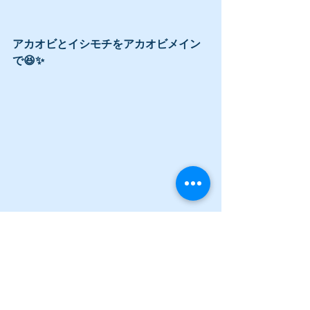
アカオビとイシモチをアカオビメイン
で😆✨
撮影 @aaaya_sirena 様
キュートな伊東になりました！ありが
とうございます😆✨