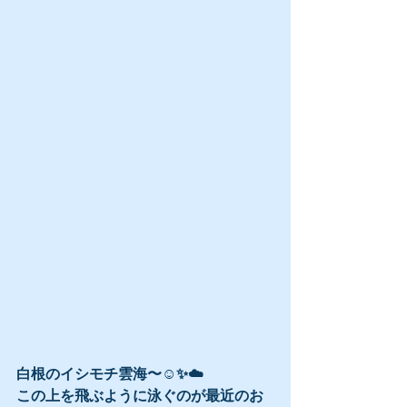
白根のイシモチ雲海〜☺️✨☁️
この上を飛ぶように泳ぐのが最近のお