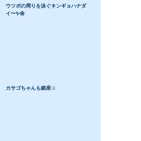
ウツボの周りを泳ぐキンギョハナダ
イ〜✨🌼
カサゴちゃんも鎮座☺️