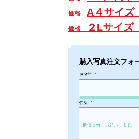
A４サイズ 6
価格
２L
サイズ 
価格
​購入写真注文フォ
お名前
住所