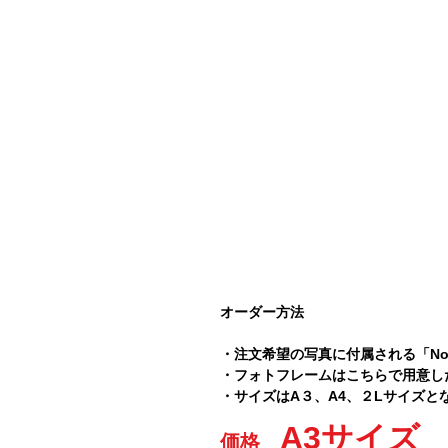
オーダー方法
・
注文希望の写真に付属される「
N
・フォトフレームはこちらで用意し
・サイズはA３、A4、２Lサイズと
A3サイズ 7
価格