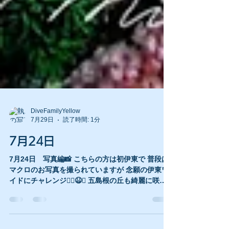
DiveFamilyYellow
7月29日
読了時間: 1分
7月24日
7月24日 写真編📸 こちらの方は初伊東で 普段は
マクロのお写真を撮られていますが 念願の伊東ワ
イドにチャレンジ🙇‍♀️😆✨ 五島根の丘も綺麗に咲い