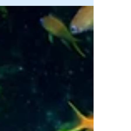
眼でタカベ！ ビー玉の中に、タカベとバディを閉
じ込めたような🫧 円周魚眼で五島根🌸 考える事が
いっぱいの画角です📸😳 コーラル狙いの時間🌸 タ
カノハダイがいいモデルになってくれました〜！
背景のブルーが綺麗✨ 五島根の丘、潮読みばしっ
と当たり、咲いている丘をご案内〜🌸🌸🌸 越冬し
て夏を迎えたサザナミヤッコ成魚🐟 伊東らしいソ
フトコーラル越しに撮っていただけました！ 沖縄
じゃないよ！伊東のサザナミヤッコだよー！😆 撮
影 @chuyan.627 様 夏の始まりの伊東を☺️✨ あり
がとうございます！✨