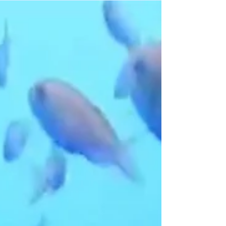
てくれて 楽しく撮ってくださいました〜！ かっこ
いい！！ キンギョハナダイたちの背中 横から見る
よりもそれぞれの動きが見えるので 踊っているみ
たいな、一枚📸 アンダーなトーンでカリッと✨ 背
景のブルーを活かして爽やかに✨ また印象が違っ
てどちらのトーンも素敵😀 丘の傾斜が生かされて
いるお写真📸 撮影 @tororo_blue 様 初伊東記念✨
ありがとうございます😆✨