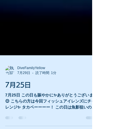
DiveFamilyYellow
7月29日
読了時間: 1分
7月25日
7月25日 この日も賑やかに✨ありがとうございます
😊 こちらの方は今回フィッシュアイレンズにチャ
レンジ✨ タカベーーーー！ この日は魚影狙いの一
本目、タカベと遊んでいただきました〜✨ 円周魚