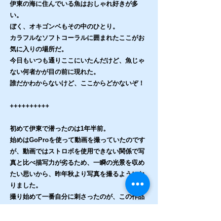
伊東の海に住んでいる魚はおしゃれ好きが多
い。
ぼく、オキゴンベもその中のひとり。
カラフルなソフトコーラルに囲まれたここがお
気に入りの場所だ。
今日もいつも通りここにいたんだけど、魚じゃ
ない何者かが目の前に現れた。
誰だかわからないけど、ここからどかないぞ！
++++++++++
初めて伊東で潜ったのは1年半前。
始めはGoProを使って動画を撮っていたのです
が、動画ではストロボを使用できない関係で写
真と比べ描写力が劣るため、一瞬の光景を収め
たい思いから、昨年秋より写真を撮るようにな
りました。
撮り始めて一番自分に刺さったのが、この作品
の中央にいるオキゴンベです。
オキゴンベは珍しい魚ではないため、あまり注