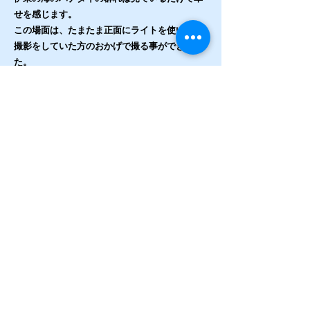
せを感じます。
この場面は、たまたま正面にライトを使い動画
撮影をしていた方のおかげで撮る事ができまし
た。
ライトの光とハナダイの色と伊東の深みのある
青さのおかげでハナダイが光を中心に群れてい
る様に神秘的な感じになったと思います。
これからも伊東の海を撮影していきたいと思い
ます。ありがとうございます。
撮影機材：canon r5
この人の作品をもっと見る
https://www.instagram.com/sakakaido/
Previous
Next