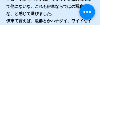
て他にないな、これも伊東ならではの写真だ
な、と感じて選びました。
伊東て言えば、魚群とかハナダイ、ワイドなイ
メージがありますが、ウミウシ見かけたら是非
被写体にしてください。
撮影機材：カメラ:R7 レンズ: RF-S18-45mm
F4.5-6.3 IS STM ハウジング:NA R7 ワイコン:
WWL-C ストロボ:ys-3 duo
この人の作品をもっと見る
https://www.instagram.com/axa33456_murata
/
Previous
Next
©2015.09 DiveFamilyYellow