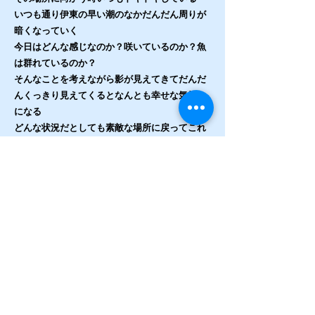
いつも通り伊東の早い潮のなかだんだん周りが
暗くなっていく
今日はどんな感じなのか？咲いているのか？魚
は群れているのか？
そんなことを考えながら影が見えてきてだんだ
んくっきり見えてくるとなんとも幸せな気持ち
になる
どんな状況だとしても素敵な場所に戻ってこれ
たことと一期一会の出会いに感謝し夢中でシャ
ッターを切るだけだ
この日は正月休みの冬晴れで透明度も良く最高
のコンディション
あぁなんて素敵な伊東からのお年玉なんだ
そんな伊東への感謝の想いも込めた私の「花
束」
撮影機材：Canon EOS 5D Mark IV
この人の写真をもっと見る