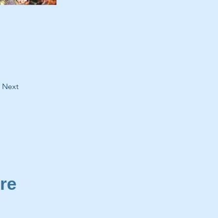
Next
re