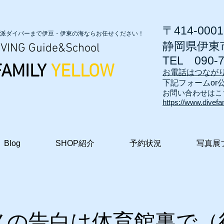
〒414-0001
派ダイバーまで伊豆・伊東の海ならお任せください！
静岡県伊東市
VING Guide&School
TEL
090-
FAMILY
YELLOW
お電話はつなが
​下記フォームor
お問い合わせはこ
https://www.divefa
Blog
SHOP紹介
予約状況
写真展
メの告白は体育館裏で（