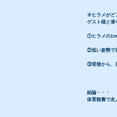
※ヒラメがど
ゲスト様と潜
①ヒラメの1
②低い姿勢で
③背後から、
結論・・・
体育館裏で友