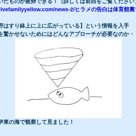
いたものが産卵できる！（詳しくは前回をご覧ください
ww.divefamilyyellow.com/news-2/ヒラメの告白は体
野はすり鉢上に上に広がっている】という情報を入手
を驚かせないためにはどんなアプローチが必要なのか・
伊東の海で観察して見ました！