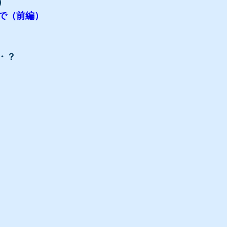
）
育館裏で（前編）
・？