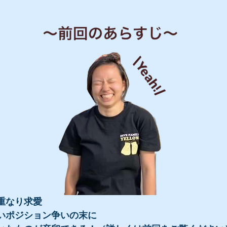
重なり求愛
いポジション争いの末に