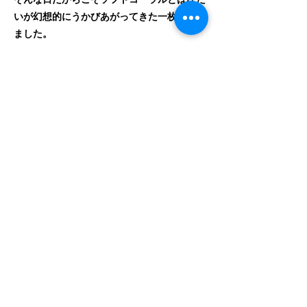
いが幻想的にうかびあがってきた一枚が撮れ
ました。
撮影機材：OMD EM1MARKⅡ
Instagram：
https://www.instagram.com/photoatozan
d/?hl=ja
Previous
Next
©2015.09 DiveFamilyYellow