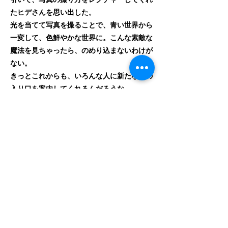
たヒデさんを思い出した。
光を当てて写真を撮ることで、青い世界から
一変して、色鮮やかな世界に。こんな素敵な
魔法を見ちゃったら、のめり込まないわけが
ない。
きっとこれからも、いろんな人に新たな扉の
入り口を案内してくれるんだろうな。
そんな想いで撮影した1枚です。
撮影機材：sony α7RV
Instagram：
https://www.instagram.com/dive.ym/?
hl=ja
Previous
Next